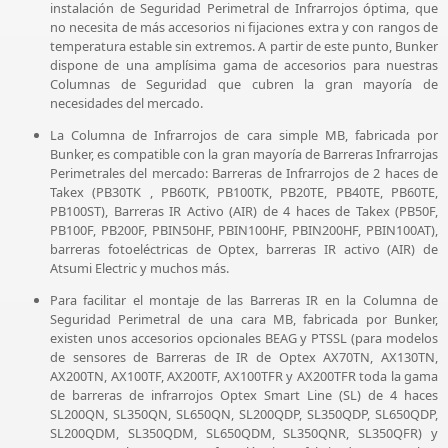
instalación de Seguridad Perimetral de Infrarrojos óptima, que
no necesita de más accesorios ni fijaciones extra y con rangos de
temperatura estable sin extremos. A partir de este punto, Bunker
dispone de una amplísima gama de accesorios para nuestras
Columnas de Seguridad que cubren la gran mayoría de
necesidades del mercado.
La Columna de Infrarrojos de cara simple MB, fabricada por
Bunker, es compatible con la gran mayoría de Barreras Infrarrojas
Perimetrales del mercado: Barreras de Infrarrojos de 2 haces de
Takex (PB30TK , PB60TK, PB100TK, PB20TE, PB40TE, PB60TE,
PB100ST), Barreras IR Activo (AIR) de 4 haces de Takex (PB50F,
PB100F, PB200F, PBIN50HF, PBIN100HF, PBIN200HF, PBIN100AT),
barreras fotoeléctricas de Optex, barreras IR activo (AIR) de
Atsumi Electric y muchos más.
Para facilitar el montaje de las Barreras IR en la Columna de
Seguridad Perimetral de una cara MB, fabricada por Bunker,
existen unos accesorios opcionales BEAG y PTSSL (para modelos
de sensores de Barreras de IR de Optex AX70TN, AX130TN,
AX200TN, AX100TF, AX200TF, AX100TFR y AX200TFR toda la gama
de barreras de infrarrojos Optex Smart Line (SL) de 4 haces
SL200QN, SL350QN, SL650QN, SL200QDP, SL350QDP, SL650QDP,
SL200QDM, SL350QDM, SL650QDM, SL350QNR, SL350QFR) y