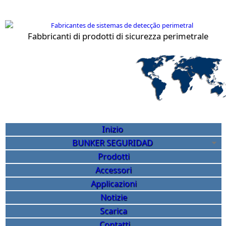
Salta al contenuto principale
Fabbricanti di prodotti di sicurezza perimetrale
Sicurezza perimetrale Bunk
Inizio
BUNKER SEGURIDAD
Prodotti
Accessori
Applicazioni
Notizie
Scarica
Contatti