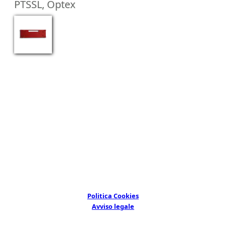
PTSSL, Optex
©
Bunker Seguridad Electrónica S.L.
All rights reserved.
Arboleda 18, nave 9, 28031 Madrid, Spain
Politica Cookies
Avviso legale