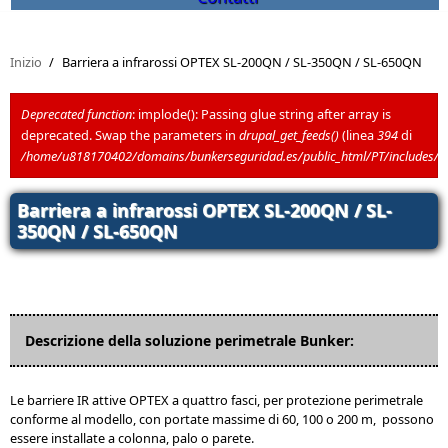
Inizio
/
Barriera a infrarossi OPTEX SL-200QN / SL-350QN / SL-650QN
Deprecated function
: implode(): Passing glue string after array is
deprecated. Swap the parameters in
drupal_get_feeds()
(linea
394
di
Messaggio di errore
/home/u818170402/domains/bunkerseguridad.es/public_html/PT/includes/
Barriera a infrarossi OPTEX SL-200QN / SL-
350QN / SL-650QN
Descrizione della soluzione perimetrale Bunker:
Le barriere IR attive OPTEX a quattro fasci, per protezione perimetrale
conforme al modello, con portate massime di 60, 100 o 200 m, possono
essere installate a colonna, palo o parete.