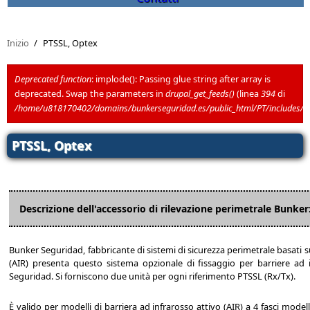
Inizio
/
PTSSL, Optex
Deprecated function
: implode(): Passing glue string after array is
deprecated. Swap the parameters in
drupal_get_feeds()
(linea
394
di
Messaggio di errore
/home/u818170402/domains/bunkerseguridad.es/public_html/PT/includes/
PTSSL, Optex
Descrizione dell'accessorio di rilevazione perimetrale Bunker
Bunker Seguridad, fabbricante di sistemi di sicurezza perimetrale basati su
(AIR) presenta questo sistema opzionale di fissaggio per barriere ad 
Seguridad. Si forniscono due unità per ogni riferimento PTSSL (Rx/Tx).
È valido per modelli di barriera ad infrarosso attivo (AIR) a 4 fasci model