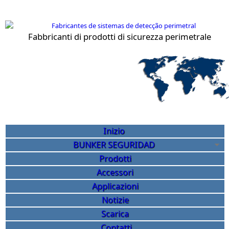
Salta al contenuto principale
Fabbricanti di prodotti di sicurezza perimetrale
Sicurezza perimetrale Bunk
Inizio
BUNKER SEGURIDAD
Prodotti
Accessori
Applicazioni
Notizie
Scarica
Contatti