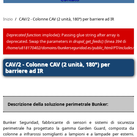
Inizio
/
CAV/2 - Colonne CAV (2 unità, 180°) per barriere ad IR
Deprecated function
: implode(): Passing glue string after array is
deprecated. Swap the parameters in
drupal_get_feeds()
(linea
394
di
Messaggio di errore
/home/u818170402/domains/bunkerseguridad.es/public_html/PT/includes/
CAV/2 - Colonne CAV (2 unità, 180°) per
barriere ad IR
Descrizione della soluzione perimetrale Bunker:
Bunker Seguridad, fabbricante di sensori e sistemi di sicurezza
perimetrale ha progettato la gamma Garden Guard, composta da
colonne a infrarossi somiglianti a lampioni e a lampade per esterni.