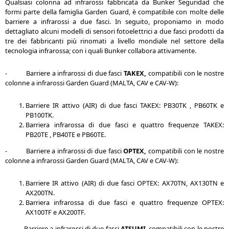
Qualsiasi colonna ad infrarossi fabbricata da Bunker Seguridad che
formi parte della famiglia Garden Guard, è compatibile con molte delle
barriere a infrarossi a due fasci. In seguito, proponiamo in modo
dettagliato alcuni modelli di sensori fotoelettrici a due fasci prodotti da
tre dei fabbricanti più rinomati a livello mondiale nel settore della
tecnologia infrarossa; con i quali Bunker collabora attivamente.
- Barriere a infrarossi di due fasci
TAKEX,
compatibili con le nostre
colonne a infrarossi Garden Guard (MALTA, CAV e CAV-W):
Barriere IR attivo (AIR) di due fasci TAKEX: PB30TK , PB60TK e
PB100TK.
Barriera infrarossa di due fasci e quattro frequenze TAKEX:
PB20TE , PB40TE e PB60TE.
- Barriere a infrarossi di due fasci
OPTEX,
compatibili con le nostre
colonne a infrarossi Garden Guard (MALTA, CAV e CAV-W):
Barriere IR attivo (AIR) di due fasci OPTEX: AX70TN, AX130TN e
AX200TN.
Barriera infrarossa di due fasci e quattro frequenze OPTEX:
AX100TF e AX200TF.
- Barriere a infrarossi di due fasci
ATSUMI
, compatibili con le nostre