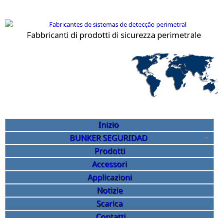
Salta al contenuto principale
Fabbricanti di prodotti di sicurezza perimetrale
Sicurezza perimetrale Bunk
Inizio
BUNKER SEGURIDAD
Prodotti
Accessori
Applicazioni
Notizie
Scarica
Contatti