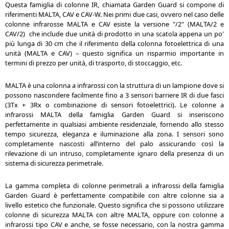
Questa famiglia di colonne IR, chiamata Garden Guard si compone di
riferimenti MALTA, CAV e CAV-W. Nei primi due casi, ovvero nel caso delle
colonne infrarosse MALTA e CAV esiste la versione "/2" (MALTA/2 e
CAV/2) che include due unità di prodotto in una scatola appena un po'
più lunga di 30 cm che il riferimento della colonna fotoelettrica di una
unità (MALTA e CAV) – questo significa un risparmio importante in
termini di prezzo per unità, di trasporto, di stoccaggio, etc.
MALTA è una colonna a infrarossi con la struttura di un lampione dove si
possono nascondere facilmente fino a 3 sensori barriere IR di due fasci
(3Tx + 3Rx o combinazione di sensori fotoelettrici). Le colonne a
infrarossi MALTA della famiglia Garden Guard si inseriscono
perfettamente in qualsiasi ambiente residenziale, fornendo allo stesso
tempo sicurezza, eleganza e iluminazione alla zona. I sensori sono
completamente nascosti all’interno del palo assicurando così la
rilevazione di un intruso, completamente ignaro della presenza di un
sistema di sicurezza perimetrale.
La gamma completa di colonne perimetrali a infrarossi della famiglia
Garden Guard è perfettamente compatibile con altre colonne sia a
livello estetico che funzionale. Questo significa che si possono utilizzare
colonne di sicurezza MALTA con altre MALTA, oppure con colonne a
infrarossi tipo CAV e anche, se fosse necessario, con la nostra gamma