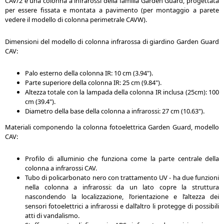
CAV/2 è una colonna a infrarossi della familia Garden Guard, progettata
per essere fissata e montata a pavimento (per montaggio a parete
vedere il modello di colonna perimetrale CAVW).
Dimensioni del modello di colonna infrarossa di giardino Garden Guard
CAV:
Palo esterno della colonna IR: 10 cm (3.94").
Parte superiore della colonna IR: 25 cm (9.84").
Altezza totale con la lampada della colonna IR inclusa (25cm): 100
cm (39.4").
Diametro della base della colonna a infrarossi: 27 cm (10.63").
Materiali componendo la colonna fotoelettrica Garden Guard, modello
CAV:
Profilo di alluminio che funziona come la parte centrale della
colonna a infrarossi CAV.
Tubo di policarbonato nero con trattamento UV - ha due funzioni
nella colonna a infrarossi: da un lato copre la struttura
nascondendo la localizzazione, l’orientazione e l’altezza dei
sensori fotoelettrici a infrarossi e dall’altro li protegge di possibili
atti di vandalismo.