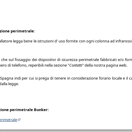
luzione perimetrale:
atore legga bene le istruzioni d' uso fornite con ogni colonna ad infrarossi a
che sul fissaggio dei dispositivi di sicurezza perimetrale fabbricati e/o fo
ro di telefono, reperibili nella sezione "
Contatti"
della nostra pagina web.
pagna indi per cui si prega di tenere in considerazione l’orario locale e il c
dalla legge.
uzione perimetrale Bunker:
erimetrale