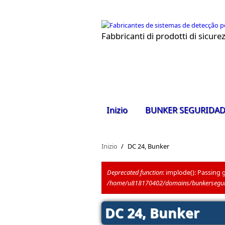
Salta al contenuto principale
Fabbricanti di prodotti di sicur
Inizio
BUNKER SEGURIDA
Inizio
/
DC 24, Bunker
Deprecated function
: implode(): Passing 
/home/u818170402/domains/bunkerseguri
Messaggio di errore
DC 24, Bunker