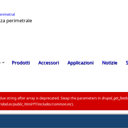
ezza perimetrale
D
Prodotti
Accessori
Applicazioni
Notizie
S
glue string after array is deprecated. Swap the parameters in
drupal_get_feeds
dad.es/public_html/PT/includes/common.inc
).