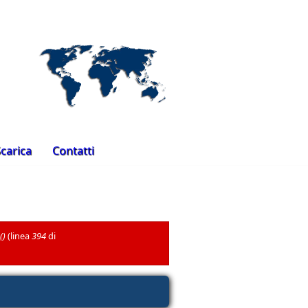
Sicurezza perimetrale Bunker
carica
Contatti
()
(linea
394
di