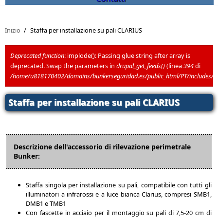
Inizio
/
Staffa per installazione su pali CLARIUS
Deprecated function
: implode(): Passing glue string after array is
deprecated. Swap the parameters in
drupal_get_feeds()
(linea
394
di
Messaggio di errore
/home/u818170402/domains/bunkerseguridad.es/public_html/PT/includes/
Staffa per installazione su pali CLARIUS
Descrizione dell'accessorio di rilevazione perimetrale
Bunker:
Staffa singola per installazione su pali, compatibile con tutti gli
illuminatori a infrarossi e a luce bianca Clarius, compresi SMB1,
DMB1 e TMB1
Con fascette in acciaio per il montaggio su pali di 7,5-20 cm di