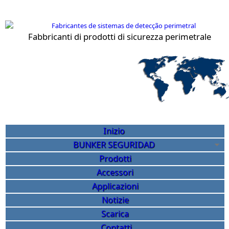
Salta al contenuto principale
Fabbricanti di prodotti di sicurezza perimetrale
Sicurezza perimetrale Bunk
Inizio
BUNKER SEGURIDAD
Prodotti
Accessori
Applicazioni
Notizie
Scarica
Contatti