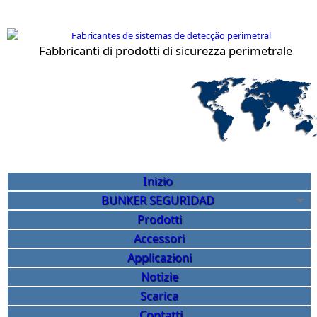
Salta al contenuto principale
Fabbricanti di prodotti di sicurezza perimetrale
Sicurezza perimetrale Bunk
Inizio
BUNKER SEGURIDAD
Prodotti
Accessori
Applicazioni
Notizie
Scarica
Contatti