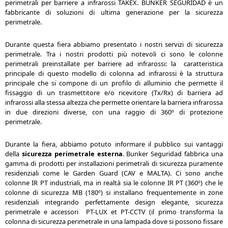
perimetrali per barriere a infrarossi TAKEX. BUNKER SEGURIDAD è un
fabbricante di soluzioni di ultima generazione per la sicurezza
perimetrale.
Durante questa fiera abbiamo presentato i nostri servizi di sicurezza
perimetrale. Tra i nostri prodotti più notevoli ci sono le colonne
perimetrali preinstallate per barriere ad infrarossi: la caratteristica
principale di questo modello di colonna ad infrarossi è la struttura
principale che si compone di un profilo di alluminio che permette il
fissaggio di un trasmettitore e/o ricevitore (Tx/Rx) di barriera ad
infrarossi alla stessa altezza che permette orientare la barriera infrarossa
in due direzioni diverse, con una raggio di 360º di protezione
perimetrale.
Durante la fiera, abbiamo potuto informare il pubblico sui vantaggi
della
sicurezza perimetrale esterna
. Bunker Seguridad fabbrica una
gamma di prodotti per installazioni perimetrali di sicurezza puramente
residenziali come le Garden Guard (CAV e MALTA). Ci sono anche
colonne IR PT industriali, ma in realtà sia le colonne IR PT (360º) che le
colonne di sicurezza MB (180º) si installano frequentemente in zone
residenziali integrando perfettamente design elegante, sicurezza
perimetrale e accessori PT-LUX et PT-CCTV (il primo transforma la
colonna di sicurezza perimetrale in una lampada dove si possono fissare