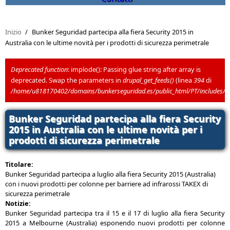
Inizio
/
Bunker Seguridad partecipa alla fiera Security 2015 in
Australia con le ultime novità per i prodotti di sicurezza perimetrale
Deprecated function
: implode(): Passing glue string after array is
deprecated. Swap the parameters in
drupal_get_feeds()
(linea
394
di
Messaggio di errore
/home/u818170402/domains/bunkerseguridad.es/public_html/PT/includes/
Bunker Seguridad partecipa alla fiera Security
2015 in Australia con le ultime novità per i
prodotti di sicurezza perimetrale
Titolare:
Bunker Seguridad partecipa a luglio alla fiera Security 2015 (Australia)
con i nuovi prodotti per colonne per barriere ad infrarossi TAKEX di
sicurezza perimetrale
Notizie:
Bunker Seguridad partecipa tra il 15 e il 17 di luglio alla fiera Security
2015 a Melbourne (Australia) esponendo nuovi prodotti per colonne