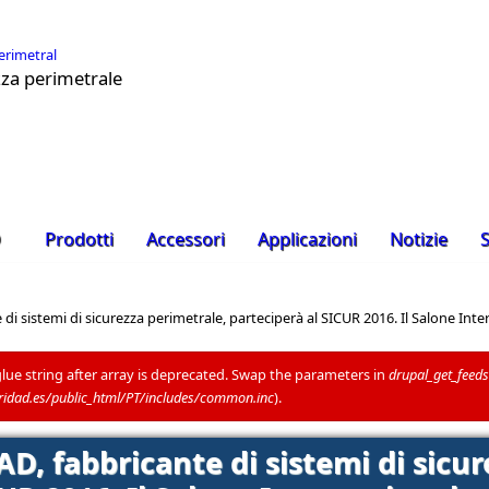
ezza perimetrale
D
Prodotti
Accessori
Applicazioni
Notizie
S
sistemi di sicurezza perimetrale, parteciperà al SICUR 2016. Il Salone Inter
glue string after array is deprecated. Swap the parameters in
drupal_get_feeds
dad.es/public_html/PT/includes/common.inc
).
 fabbricante di sistemi di sicur