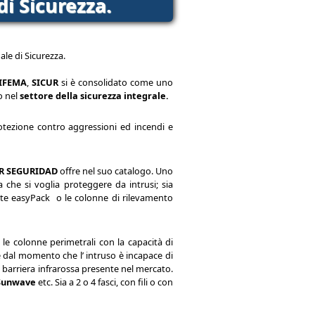
di Sicurezza.
le di Sicurezza.
IFEMA
,
SICUR
si è consolidato come uno
o nel
settore della sicurezza integrale.
rotezione contro aggressioni ed incendi e
R SEGURIDAD
offre nel suo catalogo. Uno
 che si voglia proteggere da intrusi; sia
late easyPack o le colonne di rilevamento
 le colonne perimetrali con la capacità di
e dal momento che l’ intruso è incapace di
si barriera infrarossa presente nel mercato.
 Sunwave
etc. Sia a 2 o 4 fasci, con fili o con