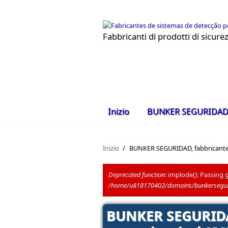
Salta al contenuto principale
Fabbricanti di prodotti di sicur
Inizio
BUNKER SEGURIDA
Inizio
/
BUNKER SEGURIDAD, fabbricante di 
Deprecated function
: implode(): Passing 
/home/u818170402/domains/bunkerseguri
Messaggio di errore
BUNKER SEGURIDAD,