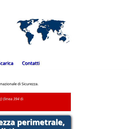
Sicurezza perimetrale Bunker
carica
Contatti
nazionale di Sicurezza.
()
(linea
394
di
ezza perimetrale,