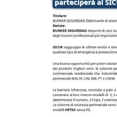
parteciperà al SIC
Titolare:
BUNKER SEGURIDAD, fabbricante di sistemi 
Notizie:
BUNKER SEGURIDAD
disporrà di uno s
degli incontri professionali più important
SICUR
raggruppa le ultime novità e tend
qualsiasi tipo di emergenza e prevenzione d
Una buona opportunità per poter valutare 
dei prodotti migliori sono le colonne pe
commerciale, residenziale che industrial
perimetrale MALTA, CAV, MB, PT o CAVW.
Le barriere infrarosse, montate a palo o 
contenere al loro interno modelli di 2, 3
determinare il numero, il il tipo, l’ orien
Le colonne di sicurezza perimetrale son
modelli
OPTEX
senza fili.