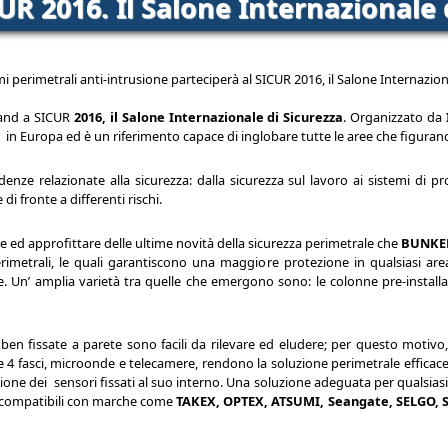
UR 2016. Il Salone Internazionale 
perimetrali anti-intrusione parteciperà al SICUR 2016, il Salone Internaziona
tand a SICUR
2016, il Salone Internazionale di Sicurezza
. Organizzato da
i in Europa ed è un riferimento capace di inglobare tutte le aree che figuran
enze relazionate alla sicurezza: dalla sicurezza sul lavoro ai sistemi di p
i fronte a differenti rischi.
ed approfittare delle ultime novità della sicurezza perimetrale che
BUNKE
rimetrali, le quali garantiscono una maggiore protezione in qualsiasi area
e. Un’ amplia varietà tra quelle che emergono sono: le colonne pre-instal
ben fissate a parete sono facili da rilevare ed eludere; per questo motivo,
 e 4 fasci, microonde e telecamere, rendono la soluzione perimetrale efficac
tazione dei sensori fissati al suo interno. Una soluzione adeguata per qualsia
o compatibili con marche come
TAKEX, OPTEX, ATSUMI, Seangate, SELGO,